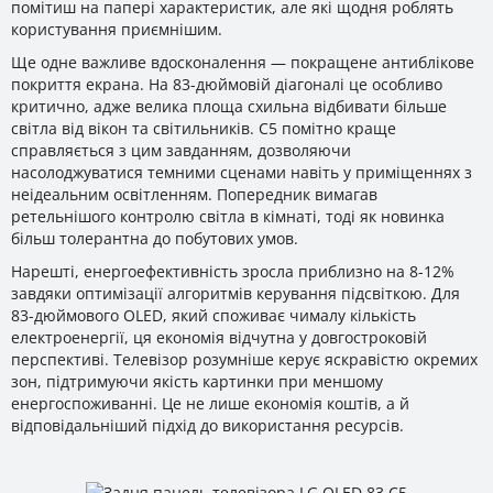
помітиш на папері характеристик, але які щодня роблять
користування приємнішим.
Ще одне важливе вдосконалення — покращене антиблікове
покриття екрана. На 83-дюймовій діагоналі це особливо
критично, адже велика площа схильна відбивати більше
світла від вікон та світильників. C5 помітно краще
справляється з цим завданням, дозволяючи
насолоджуватися темними сценами навіть у приміщеннях з
неідеальним освітленням. Попередник вимагав
ретельнішого контролю світла в кімнаті, тоді як новинка
більш толерантна до побутових умов.
Нарешті, енергоефективність зросла приблизно на 8-12%
завдяки оптимізації алгоритмів керування підсвіткою. Для
83-дюймового OLED, який споживає чималу кількість
електроенергії, ця економія відчутна у довгостроковій
перспективі. Телевізор розумніше керує яскравістю окремих
зон, підтримуючи якість картинки при меншому
енергоспоживанні. Це не лише економія коштів, а й
відповідальніший підхід до використання ресурсів.