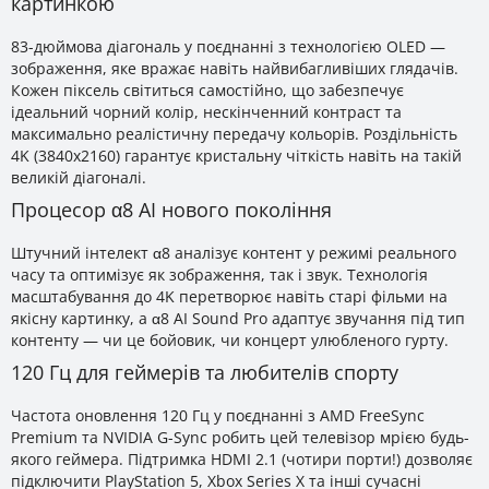
картинкою
83-дюймова діагональ у поєднанні з технологією OLED —
зображення, яке вражає навіть найвибагливіших глядачів.
Кожен піксель світиться самостійно, що забезпечує
ідеальний чорний колір, нескінченний контраст та
максимально реалістичну передачу кольорів. Роздільність
4K (3840x2160) гарантує кристальну чіткість навіть на такій
великій діагоналі.
Процесор α8 AI нового покоління
Штучний інтелект α8 аналізує контент у режимі реального
часу та оптимізує як зображення, так і звук. Технологія
масштабування до 4K перетворює навіть старі фільми на
якісну картинку, а α8 AI Sound Pro адаптує звучання під тип
контенту — чи це бойовик, чи концерт улюбленого гурту.
120 Гц для геймерів та любителів спорту
Частота оновлення 120 Гц у поєднанні з AMD FreeSync
Premium та NVIDIA G-Sync робить цей телевізор мрією будь-
якого геймера. Підтримка HDMI 2.1 (чотири порти!) дозволяє
підключити PlayStation 5, Xbox Series X та інші сучасні