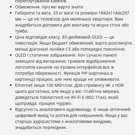
переплутування кабелів.
Обмеження, про які варто знати
Габарити та вага. 33 кг ваги та розміри 1842x1144x297
мм — це не телевізор для маленької квартири. Вам
знадобиться допомога для монтажу та міцна стіна або
тумба.
Ціна відповідає класу. 83-дюймовий OLED — це
інвестиція. Якщо бюджет обмежений, варто розглянути
менші діагоналі лінійки C5 або попередні покоління.
OLED і статичне зображення. Хоч сучасні панелі
захищені від вигорання, тривале відображення
логотипів каналів чи ігрових інтерфейсів все ж
потребує обережності. Функція PIP (картинка в
картинці) працює, але нею краще не зловживати.
Ethernet лише 100 Мбіт/сек. Для стримінгу 4K з HDR
цього достатньо, але якщо у вас гігабітна мережа,
доведеться покластися на Wi-Fi 6 (802.11ax), який,
щоправда, працює чудово.
Відсутність аналогового аудіовиходу. Є лише оптичний
цифровий вихід та роз'єм для навушників. Якщо у вас
старіша аудіосистема з аналоговими входами,
знадобиться перехідник.