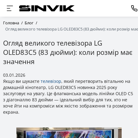
Головна
Блог
Огляд великого телевізора LG OLED83C5 (83 дюйми): коли розмір ма
Огляд великого телевізора LG
OLED83C5 (83 дюйми): коли розмір має
значення
03.01.2026
Якщо ви шукаєте
телевізор
, який перетворить вітальню на
домашній кінотеатр, LG OLED83C5 новинка 2025 року
заслуговує на увагу. Це флагманська модель лінійки OLED C5
з діагоналлю 83 дюйми — ідеальний вибір для тих, хто не
хоче йти на компроміси між якістю зображення та розміром
екрана.