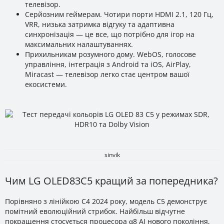
телевізор.
Серйозним геймерам. Чотири порти HDMI 2.1, 120 Гц,
VRR, низька затримка відгуку та адаптивна
синхронізація — це все, що потрібно для ігор на
максимальних налаштуваннях.
Прихильникам розумного дому. WebOS, голосове
управління, інтеграція з Android та iOS, AirPlay,
Miracast — телевізор легко стає центром вашої
екосистеми.
sinvik
Чим LG OLED83C5 кращий за попередника?
Порівняно з лінійкою C4 2024 року, модель C5 демонструє
помітний еволюційний стрибок. Найбільш відчутне
покращення стосується процесора α8 AI нового покоління,