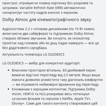
пристрої, отримуючи плавну картинку без розривів та
затримок. Variable Refresh Rate (VRR) автоматично
синхронізує частоту кадрів консолі з екраном.
Dolby Atmos для кінематографічного звуку
Аудіосистема 2.2 з чотирма динаміками (по 10 Вт кожен,
включаючи два сабвуфери) та підтримкою Dolby Atmos
створює об'ємне звучання. Ви почуєте, як гелікоптер
пролітає над головою або як дощ падає навкруги — все це
без додаткового саундбара.
Актуальність телевізора LG OLED83C5
LG OLED83C5 — вибір для конкретної аудиторії:
Власники просторих вітальнь. 83-дюймовий екран
вимагає відстані перегляду від 2,5 метрів. Якщо ваша
кімната дозволяє розмістити таку діагональ комфортно
— ви отримаєте неймовірні враження від перегляду.
Кіноманам з хорошим контентом. Підтримка Dolby
Vision, HDR10 та HLG розкриває весь потенціал
сучасних фільмів та серіалів з Netflix, Apple TV+,
Disney+. Саме для такого контенту створювався цей