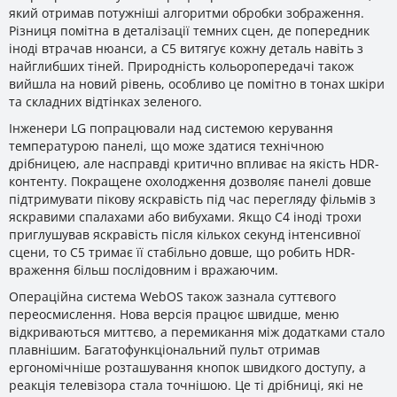
який отримав потужніші алгоритми обробки зображення.
Різниця помітна в деталізації темних сцен, де попередник
іноді втрачав нюанси, а C5 витягує кожну деталь навіть з
найглибших тіней. Природність кольоропередачі також
вийшла на новий рівень, особливо це помітно в тонах шкіри
та складних відтінках зеленого.
Інженери LG попрацювали над системою керування
температурою панелі, що може здатися технічною
дрібницею, але насправді критично впливає на якість HDR-
контенту. Покращене охолодження дозволяє панелі довше
підтримувати пікову яскравість під час перегляду фільмів з
яскравими спалахами або вибухами. Якщо C4 іноді трохи
приглушував яскравість після кількох секунд інтенсивної
сцени, то C5 тримає її стабільно довше, що робить HDR-
враження більш послідовним і вражаючим.
Операційна система WebOS також зазнала суттєвого
переосмислення. Нова версія працює швидше, меню
відкриваються миттєво, а перемикання між додатками стало
плавнішим. Багатофункціональний пульт отримав
ергономічніше розташування кнопок швидкого доступу, а
реакція телевізора стала точнішою. Це ті дрібниці, які не