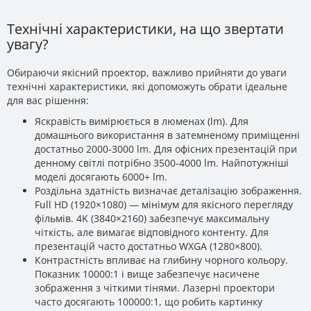
Технічні характеристики, на що звертати
увагу?
Обираючи якісний проектор, важливо прийняти до уваги
технічні характеристики, які допоможуть обрати ідеальне
для вас рішення:
Яскравість вимірюється в люменах (lm). Для
домашнього використання в затемненому приміщенні
достатньо 2000-3000 lm. Для офісних презентацій при
денному світлі потрібно 3500-4000 lm. Найпотужніші
моделі досягають 6000+ lm.
Роздільна здатність визначає деталізацію зображення.
Full HD (1920×1080) — мінімум для якісного перегляду
фільмів. 4K (3840×2160) забезпечує максимальну
чіткість, але вимагає відповідного контенту. Для
презентацій часто достатньо WXGA (1280×800).
Контрастність впливає на глибину чорного кольору.
Показник 10000:1 і вище забезпечує насичене
зображення з чіткими тінями. Лазерні проектори
часто досягають 100000:1, що робить картинку