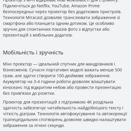
Підключіться до Netflix, YouTube, Amazon Prime
безпосередньо через проектор без додаткових пристроїв.
Технологія Miracast дозволяє транслювати зображення зі
смартфона або планшета одним дотиком. Це особливо
зручно для спонтанних показів фото з відпустки або
презентацій з мобільних додатків.
Мобільність і зручність
Міні проектор — ідеальний спутник для мандрівників і
бізнесменів. Сучасні портативні моделі важать менше 500
грам, але здатні створити 100-дюймове зображення.
Акумулятор на 3-4 години роботи дозволяє влаштувати
кіносеанс під відкритим небом або провести презентацію
без прив'язки до розетки.
Проектор для презентацій з підтримкою 4K роздільна
здатність забезпечує читабельність найдрібнішого тексту і
чіткість діаграм. Технологія автофокусування та автокорекції
трапецеїдальних спотворень дозволяє швидко налаштувати
зображення за лічені секунди.