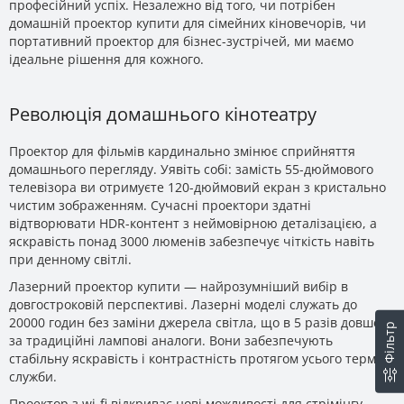
професійний успіх. Незалежно від того, чи потрібен
домашній проектор купити для сімейних кіновечорів, чи
портативний проектор для бізнес-зустрічей, ми маємо
ідеальне рішення для кожного.
Революція домашнього кінотеатру
Проектор для фільмів кардинально змінює сприйняття
домашнього перегляду. Уявіть собі: замість 55-дюймового
телевізора ви отримуєте 120-дюймовий екран з кристально
чистим зображенням. Сучасні проектори здатні
відтворювати HDR-контент з неймовірною деталізацією, а
яскравість понад 3000 люменів забезпечує чіткість навіть
при денному світлі.
Лазерний проектор купити — найрозумніший вибір в
довгостроковій перспективі. Лазерні моделі служать до
20000 годин без заміни джерела світла, що в 5 разів довше
Фільтр
за традиційні лампові аналоги. Вони забезпечують
стабільну яскравість і контрастність протягом усього терміну
служби.
Проектор з wi-fi відкриває нові можливості для стрімінгу.