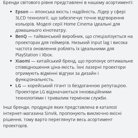
Бренди світового рівня представлені в нашому асортименті:
Epson
— японська якість і надійність. Лідер у сфері
3LCD технології, що забезпечує точне відтворення
кольорів. Моделі серії Home Cinema ідеальні для
домашнього кінотеатру.
BenQ
— тайванський виробник, що спеціалізується на
проекторах для геймерів. Низький input lag і висока
частота оновлення роблять їх ідеальними для
PlayStation і Xbox.
Xiaomi
— китайський бренд, що пропонує оптимальне
співвідношення ціна-якість. Їхні лазерні проектори
отримують відмінні відгуки за дизайн і
функціональність.
LG
— корейський гігант із бездоганною репутацією.
Проектори LG відзначаються інноваційними
технологіями і тривалим терміном служби.
Інші бренди, продукція яких представлена в каталозі
інтернет-магазина Sinvik, пропонують виключно якісні
рішення, тому варто переглянути весь асортимент
проекторів.