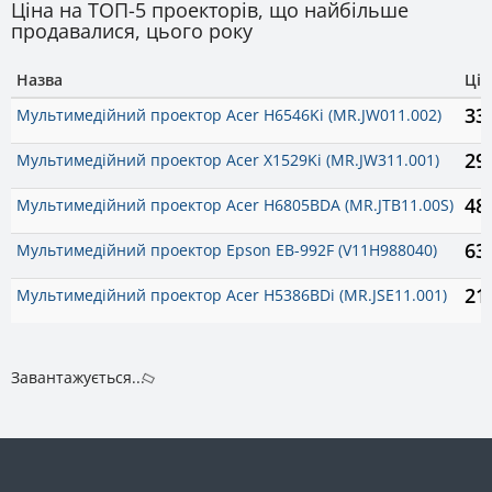
Ціна на ТОП-5 проекторів, що найбільше
продавалися, цього року
Назва
Цін
33
Мультимедійний проектор Acer H6546Ki (MR.JW011.002)
29
Мультимедійний проектор Acer X1529Ki (MR.JW311.001)
48
Мультимедійний проектор Acer H6805BDA (MR.JTB11.00S)
63
Мультимедійний проектор Epson EB-992F (V11H988040)
21
Мультимедійний проектор Acer H5386BDi (MR.JSE11.001)
Завантажується...