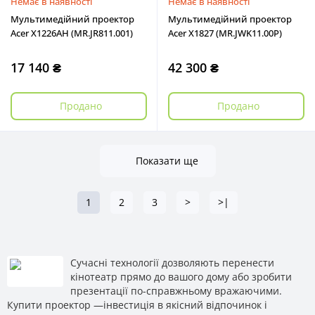
Немає в наявності
Немає в наявності
Мультимедійний проектор
Мультимедійний проектор
Acer X1226AH (MR.JR811.001)
Acer X1827 (MR.JWK11.00P)
17 140 ₴
42 300 ₴
Продано
Продано
Показати ще
1
2
3
>
>|
Сучасні технології дозволяють перенести
кінотеатр прямо до вашого дому або зробити
презентації по-справжньому вражаючими.
Купити проектор —інвестиція в якісний відпочинок і