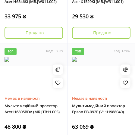
Acer H6546Ki (MR.JW011.002)
Acer X1529Ki (MR.JW311.001)
33 975 ₴
29 530 ₴
Продано
Продано
Код: 13039
Код: 12987
ТОП
ТОП
Немає в наявності
Немає в наявності
Мультимедійний проектор
Мультимедійний проектор
Acer H6805BDA (MR.JTB11.00S)
Epson EB-992F (V11H988040)
48 800 ₴
63 069 ₴