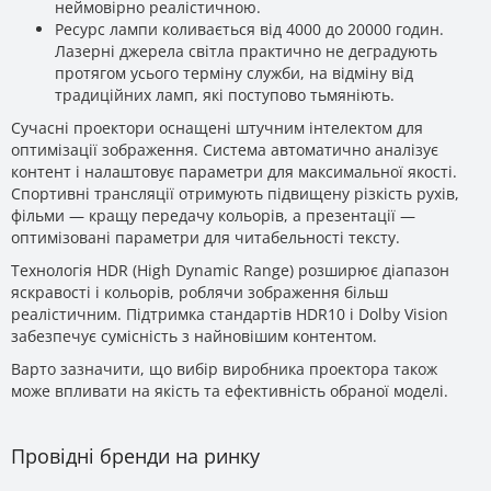
неймовірно реалістичною.
Ресурс лампи коливається від 4000 до 20000 годин.
Лазерні джерела світла практично не деградують
протягом усього терміну служби, на відміну від
традиційних ламп, які поступово тьмяніють.
Сучасні проектори оснащені штучним інтелектом для
оптимізації зображення. Система автоматично аналізує
контент і налаштовує параметри для максимальної якості.
Спортивні трансляції отримують підвищену різкість рухів,
фільми — кращу передачу кольорів, а презентації —
оптимізовані параметри для читабельності тексту.
Технологія HDR (High Dynamic Range) розширює діапазон
яскравості і кольорів, роблячи зображення більш
реалістичним. Підтримка стандартів HDR10 і Dolby Vision
забезпечує сумісність з найновішим контентом.
Варто зазначити, що вибір виробника проектора також
може впливати на якість та ефективність обраної моделі.
Провідні бренди на ринку