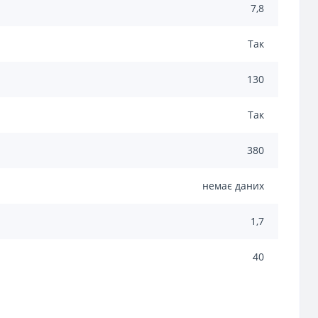
7,8
Так
130
Так
380
немає даних
1,7
40