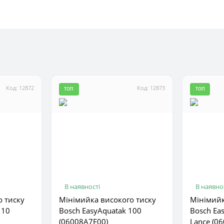
Код: 12872
Код: 12873
ТОП
ТОП
В наявності
В наявно
о тиску
Мінімийка високого тиску
Мінімийк
110
Bosch EasyAquatak 100
Bosch Ea
(06008A7E00)
Lance (0