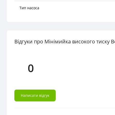
Тип насоса
Відгуки про Мінімийка високого тиску B
0
Написати відгук