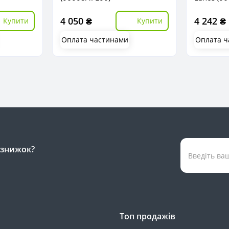
4 050 ₴
4 242 ₴
Купити
Купити
Оплата частинами
Оплата ч
а знижок?
Топ продажів