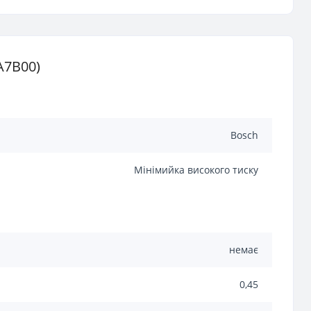
A7B00)
Bosch
Мінімийка високого тиску
немає
0,45