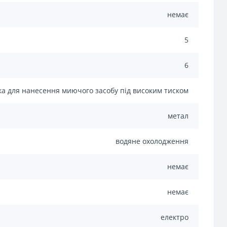
немає
5
6
дка для нанесення миючого засобу під високим тиском
метал
водяне охолодження
немає
немає
електро