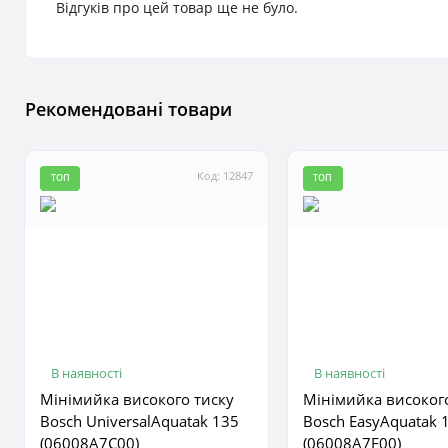
Відгуків про цей товар ще не було.
Рекомендовані товари
Код: 12847
ТОП
ТОП
В наявності
В наявності
Мінімийка високого тиску
Мінімийка високог
Bosch UniversalAquatak 135
Bosch EasyAquatak 
(06008A7C00)
(06008A7F00)