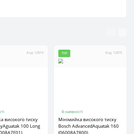
Код: 12874
Код: 12875
ТОП
сті
В наявності
а високого тиску
Мінімийка високого тиску
syAguatak 100 Long
Bosch AdvancedAquatak 160
6008A7E01)
(06008A7800)