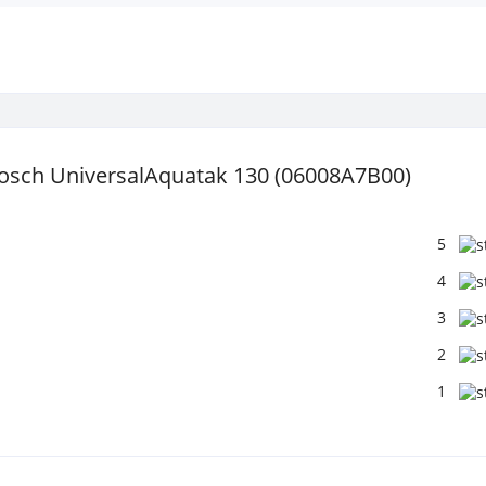
osch UniversalAquatak 130 (06008A7B00)
5
4
3
2
1