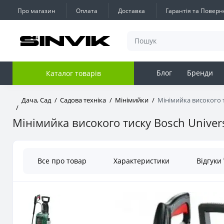
Про магазин
Оплата
Доставка
Гарантія та Повер
Блог
Бренди
Каталог товарів
Дача, Сад
Садова техніка
Мінімийки
Мінімийка високого т
Мінімийка високого тиску Bosch Univer
Все про товар
Характеристики
Відгуки