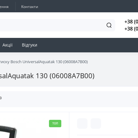
нення
Контакти
+38 (
+38 (
Акції
Відгуки
иску Bosch UniversalAquatak 130 (06008A7B00)
salAquatak 130 (06008A7B00)
0
ТОП