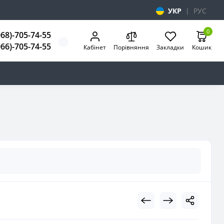
УКР
|
РУС
0
068)-705-74-55
066)-705-74-55
Кабінет
Порівняння
Закладки
Кошик