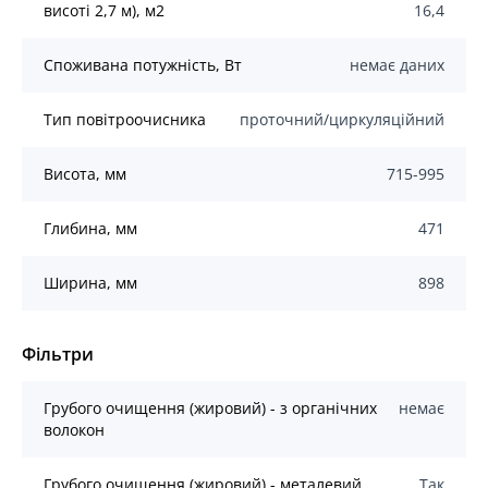
висоті 2,7 м), м2
16,4
Споживана потужність, Вт
немає даних
Тип повітроочисника
проточний/циркуляційний
Висота, мм
715-995
Глибина, мм
471
Ширина, мм
898
Фільтри
Грубого очищення (жировий) - з органічних
немає
волокон
Грубого очищення (жировий) - металевий
Так