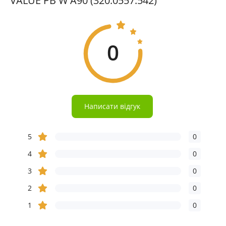
VALUE PB W A90 (320.0557.542)
0
Написати відгук
5
0
4
0
3
0
2
0
1
0