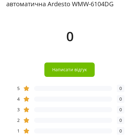
автоматична Ardesto WMW-6104DG
0
Написати відгук
5
0
4
0
3
0
2
0
1
0