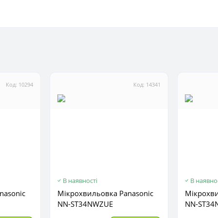
Код: 10294
Код: 14341
В наявності
В наявно
nasonic
Мікрохвильовка Panasonic
Мікрохви
NN-ST34NWZUE
NN-ST34