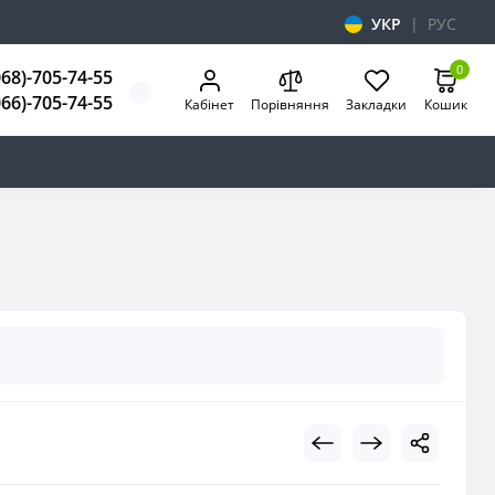
УКР
|
РУС
0
068)-705-74-55
066)-705-74-55
Кабінет
Порівняння
Закладки
Кошик