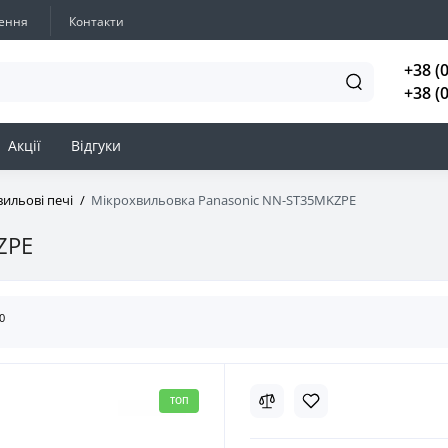
нення
Контакти
+38 (
+38 (
Акції
Відгуки
ильові печі
Мікрохвильовка Panasonic NN-ST35MKZPE
ZPE
0
ТОП