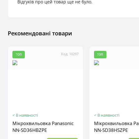
Відгуків про цей товар ще не було.
Рекомендовані товари
Код: 10297
ТОП
ТОП
В наявності
В наявності
Мікрохвильовка Panasonic
Мікрохвильовка Pa
NN-SD36HBZPE
NN-SD38HSZPE