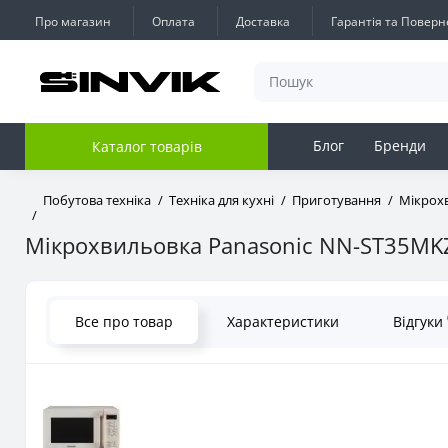
Про магазин
Оплата
Доставка
Гарантія та Повер
Блог
Бренди
Каталог товарів
Побутова техніка
Техніка для кухні
Приготування
Мікрохв
Мікрохвильовка Panasonic NN-ST35MK
Все про товар
Характеристики
Відгуки