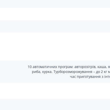
10 автоматичних програм: авторозігрів, каша, яє
риба, курка. Турборозморожування – до 2 кг м
час приготування з інт