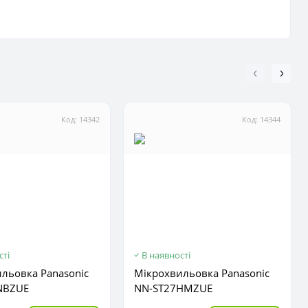
Код: 14342
Код: 14344
сті
В наявності
льовка Panasonic
Мікрохвильовка Panasonic
NBZUE
NN-ST27HMZUE