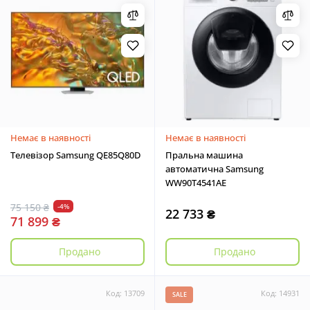
Немає в наявності
Немає в наявності
Телевізор Samsung QE85Q80D
Пральна машина
автоматична Samsung
WW90T4541AE
75 150 ₴
-4%
22 733 ₴
71 899 ₴
Продано
Продано
Код: 13709
Код: 14931
SALE