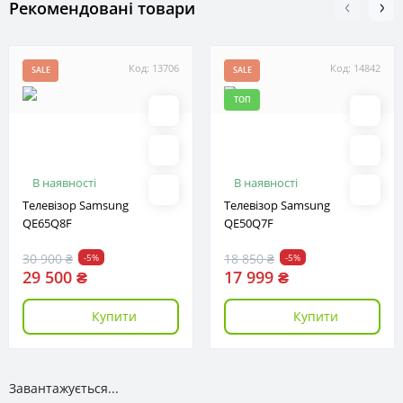
Рекомендовані товари
Код: 13706
Код: 14842
SALE
SALE
ТОП
В наявності
В наявності
Телевізор Samsung
Телевізор Samsung
QE65Q8F
QE50Q7F
30 900 ₴
18 850 ₴
-5%
-5%
29 500 ₴
17 999 ₴
Купити
Купити
Завантажується...