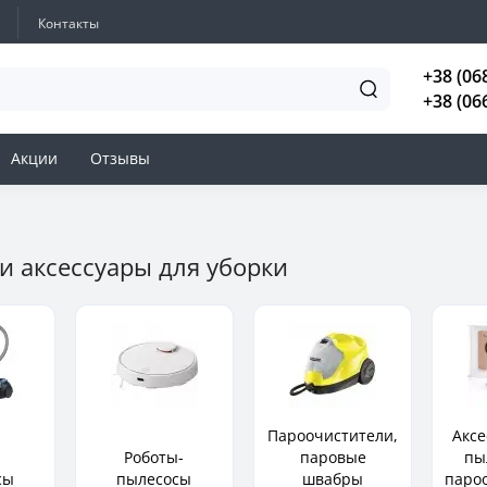
Контакты
+38 (06
+38 (06
Акции
Отзывы
и аксессуары для уборки
Пароочистители,
Аксе
Роботы-
паровые
пы
сы
пылесосы
швабры
паро