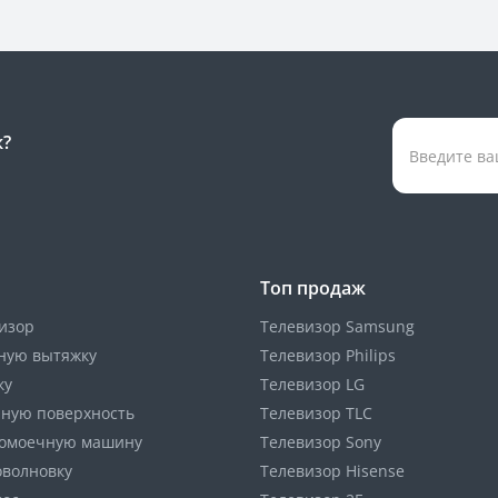
к?
Топ продаж
изор
Телевизор Samsung
ную вытяжку
Телевизор Philips
ку
Телевизор LG
чную поверхность
Телевизор TLC
домоечную машину
Телевизор Sony
оволновку
Телевизор Hisense