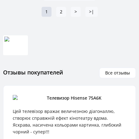
1
2
>
>|
Отзывы покупателей
Все отзывы
Телевизор Hisense 75A6K
Цей телевізор вражає величезною діагоналлю,
створює справжній ефект кінотеатру вдома.
Яскрава, насичена кольорами картинка, глибокий
чорний - супер!!!