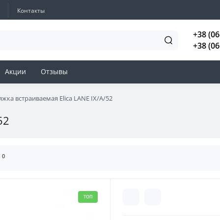
Контакты
+38 (06
+38 (06
Акции
Отзывы
жка встраиваемая Elica LANE IX/A/52
52
0
ы
ТОП