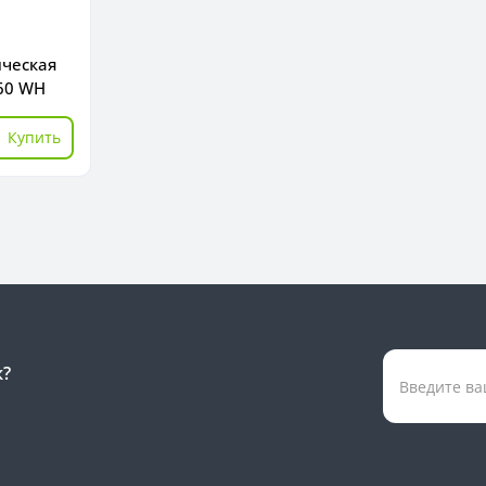
ическая
 60 WH
Купить
к?