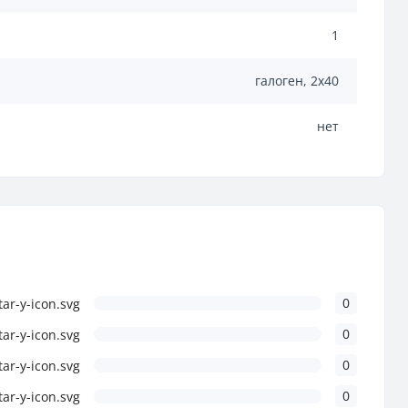
1
галоген, 2х40
нет
0
0
0
0