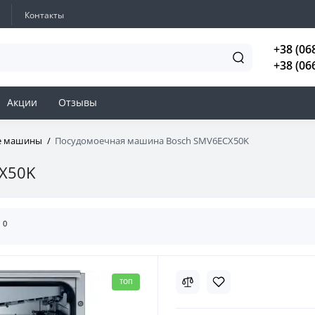
Контакты
+38 (06
+38 (06
Акции
Отзывы
е машины
Посудомоечная машина Bosch SMV6ECX50K
X50K
0
ы
ТОП