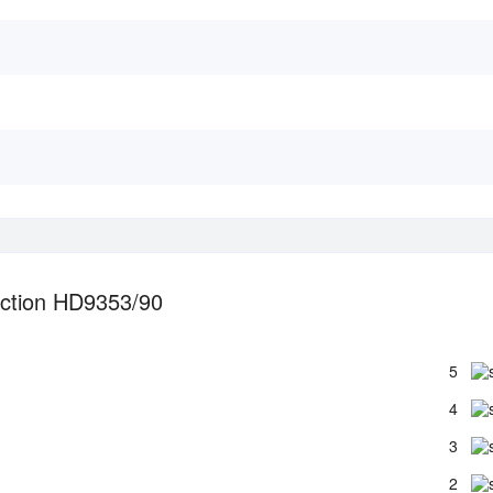
ection HD9353/90
5
4
3
2