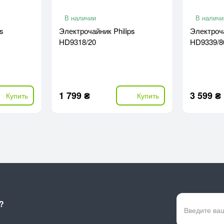
В наличии
В наличи
s
Электрочайник Philips
Электроча
HD9318/20
HD9339/8
1 799 ₴
3 599 ₴
Купить
Купить
?