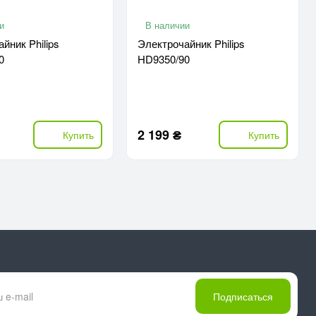
и
В наличии
йник Philips
Электрочайник Philips
0
HD9350/90
2 199 ₴
Купить
Купить
Подписаться