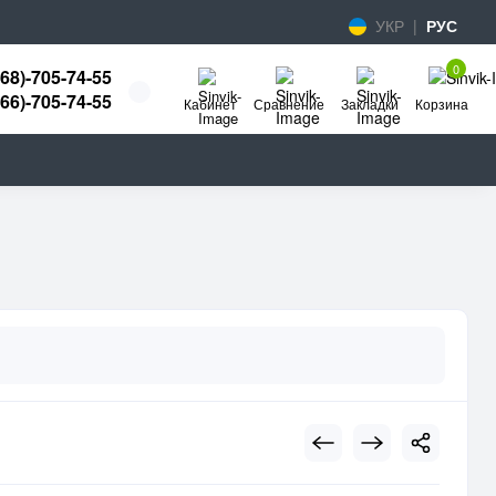
УКР
|
РУС
0
068)-705-74-55
066)-705-74-55
Кабинет
Сравнение
Закладки
Корзина