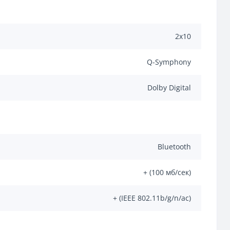
2х10
Q-Symphony
Dolby Digital
Bluetooth
+ (100 мб/сек)
+ (IEEE 802.11b/g/n/ас)