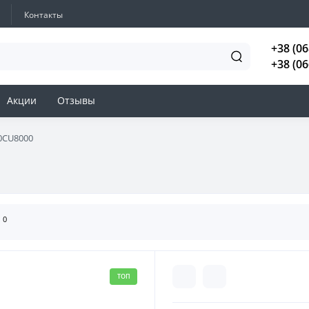
Контакты
+38 (06
+38 (06
Акции
Отзывы
0CU8000
0
ы
ТОП