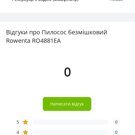
Відгуки про Пилосос безмішковий
Rowenta RO4881EA
0
Написати відгук
5
0
4
0