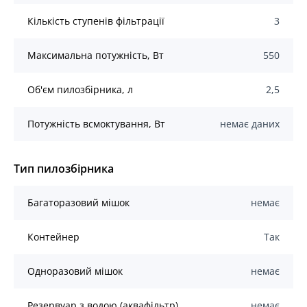
Кількість ступенів фільтрації
3
Максимальна потужність, Вт
550
Об'єм пилозбірника, л
2,5
Потужність всмоктування, Вт
немає даних
Тип пилозбірника
Багаторазовий мішок
немає
Контейнер
Так
Одноразовий мішок
немає
Резервуар з водою (аквафільтр)
немає