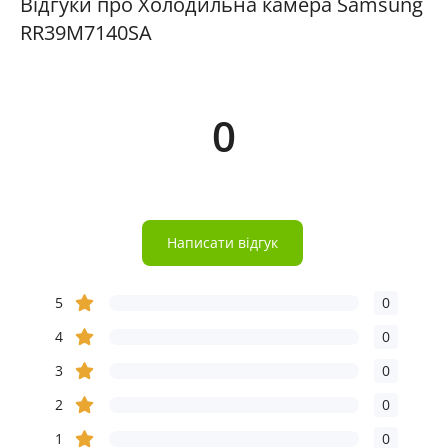
Відгуки про Холодильна камера Samsung
RR39M7140SA
0
Написати відгук
5
0
4
0
3
0
2
0
1
0