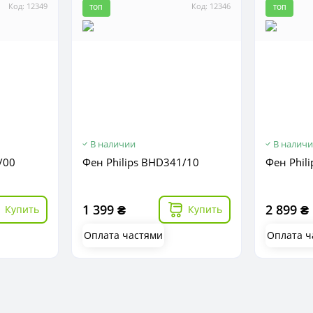
Код: 12349
Код: 12346
ТОП
ТОП
В наличии
В налич
/00
Фен Philips BHD341/10
Фен Phil
1 399 ₴
2 899 ₴
Купить
Купить
Оплата частями
Оплата ч