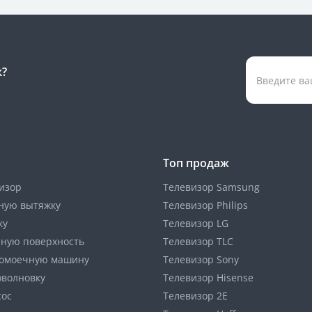
к?
Топ продаж
изор
Телевизор Samsung
ную вытяжку
Телевизор Philips
ку
Телевизор LG
чную поверхность
Телевизор TLC
домоечную машину
Телевизор Sony
оволновку
Телевизор Hisense
сос
Телевизор 2E