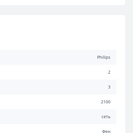
Philips
2
3
2100
сеть
Фен